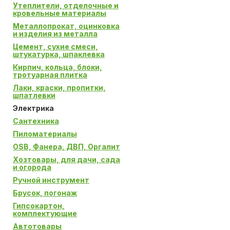
Утеплители, отделочные и
кровельные материалы
Металлопрокат, оцинковка
и изделия из металла
Цемент, сухие смеси,
штукатурка, шпаклевка
Кирпич, кольца, блоки,
тротуарная плитка
Лаки, краски, пропитки,
шпатлевки
Электрика
Сантехника
Пиломатериалы
OSB, Фанера, ДВП, Оргалит
Хозтовары, для дачи, сада
и огорода
Ручной инструмент
Брусок, погонаж
Гипсокартон,
комплектующие
Автотовары