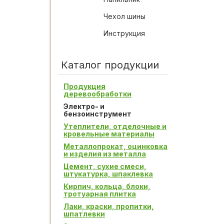
Чехол шины
Инструкция
Каталог продукции
Продукция
деревообработки
Электро- и
бензоинструмент
Утеплители, отделочные и
кровельные материалы
Металлопрокат, оцинковка
и изделия из металла
Цемент, сухие смеси,
штукатурка, шпаклевка
Кирпич, кольца, блоки,
тротуарная плитка
Лаки, краски, пропитки,
шпатлевки