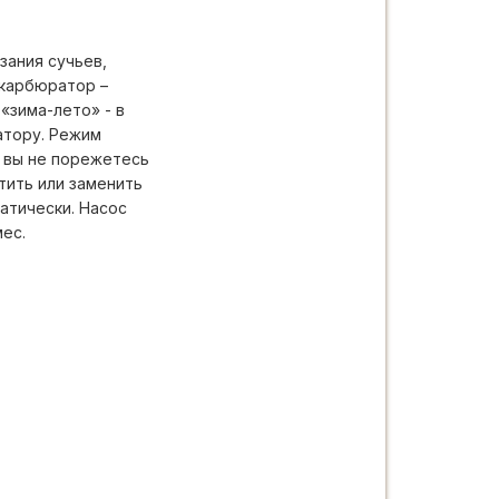
зания сучьев,
 карбюратор –
«зима-лето» - в
атору. Режим
– вы не порежетесь
тить или заменить
атически. Насос
мес.