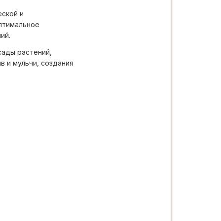
еской и
оптимальное
ий.
сады растений,
в и мульчи, создания