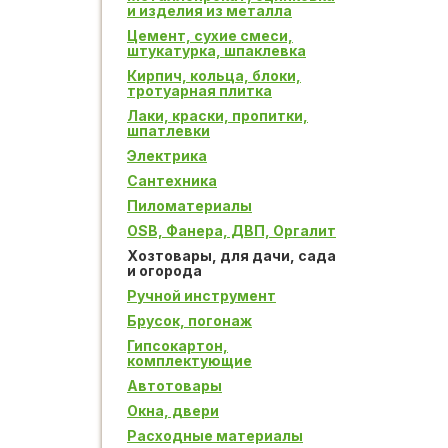
и изделия из металла
Цемент, сухие смеси,
штукатурка, шпаклевка
Кирпич, кольца, блоки,
тротуарная плитка
Лаки, краски, пропитки,
шпатлевки
Электрика
Сантехника
Пиломатериалы
OSB, Фанера, ДВП, Оргалит
Хозтовары, для дачи, сада
и огорода
Ручной инструмент
Брусок, погонаж
Гипсокартон,
комплектующие
Автотовары
Окна, двери
Расходные материалы