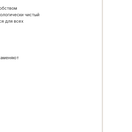
добством
кологически чистый
ся для всех
 заменяют