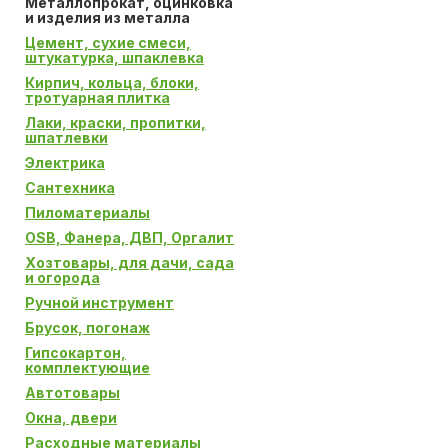
Металлопрокат, оцинковка
и изделия из металла
Цемент, сухие смеси,
штукатурка, шпаклевка
Кирпич, кольца, блоки,
тротуарная плитка
Лаки, краски, пропитки,
шпатлевки
Электрика
Сантехника
Пиломатериалы
OSB, Фанера, ДВП, Оргалит
Хозтовары, для дачи, сада
и огорода
Ручной инструмент
Брусок, погонаж
Гипсокартон,
комплектующие
Автотовары
Окна, двери
Расходные материалы