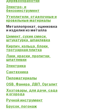
деревообработки
Электро- и
бензоинструмент
Утеплители, отделочные и
кровельные материалы
Металлопрокат, оцинковка
и изделия из металла
Цемент, сухие смеси,
штукатурка, шпаклевка
Кирпич, кольца, блоки,
тротуарная плитка
Лаки, краски, пропитки,
шпатлевки
Электрика
Сантехника
Пиломатериалы
OSB, Фанера, ДВП, Оргалит
Хозтовары, для дачи, сада
и огорода
Ручной инструмент
Брусок, погонаж