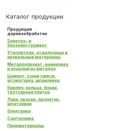
Каталог продукции
Продукция
деревообработки
Электро- и
бензоинструмент
Утеплители, отделочные и
кровельные материалы
Металлопрокат, оцинковка
и изделия из металла
Цемент, сухие смеси,
штукатурка, шпаклевка
Кирпич, кольца, блоки,
тротуарная плитка
Лаки, краски, пропитки,
шпатлевки
Электрика
Сантехника
Пиломатериалы