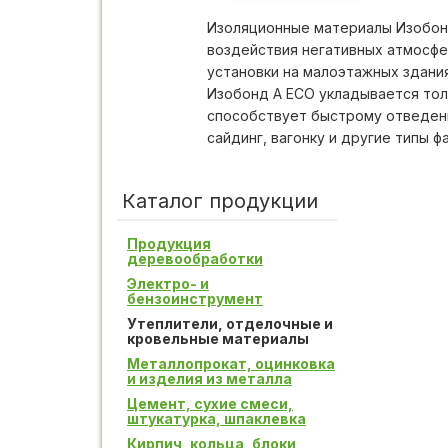
Изоляционные материалы Изобонд
воздействия негативных атмосфе
установки на малоэтажных здани
Изобонд A ECO укладывается тол
способствует быстрому отведени
сайдинг, вагонку и другие типы 
Каталог продукции
Продукция
деревообработки
Электро- и
бензоинструмент
Утеплители, отделочные и
кровельные материалы
Металлопрокат, оцинковка
и изделия из металла
Цемент, сухие смеси,
штукатурка, шпаклевка
Кирпич, кольца, блоки,