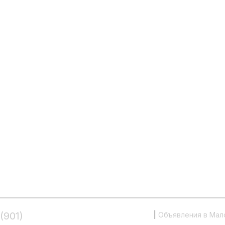
(901)
995-6-555
|
Объявления в Мал